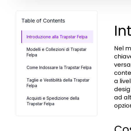
Table of Contents
In
Introduzione alla Trapstar Felpa
Nel m
Modelli e Collezioni di Trapstar
Felpa
chiav
versa
Come Indossare la Trapstar Felpa
conte
a liv
Taglie e Vestibilità della Trapstar
Felpa
desig
ad al
Acquisti e Spedizione della
Trapstar Felpa
opzio
Cos