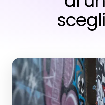
di u
scegl