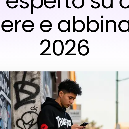
n esperto su
iere e abbina
2026