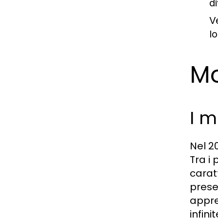
d
Ve
lo
Mo
I m
Nel 2
Tra i 
carat
prese
appre
infini