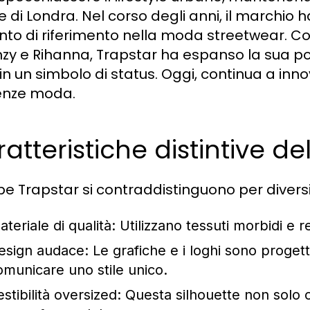
e di Londra. Nel corso degli anni, il marchi
nto di riferimento nella moda streetwear. Co
zy e Rihanna, Trapstar ha espanso la sua po
 in un simbolo di status. Oggi, continua a in
enze moda.
atteristiche distintive de
lpe Trapstar si contraddistinguono per divers
teriale di qualità:
Utilizzano tessuti morbidi e r
esign audace:
Le grafiche e i loghi sono progett
omunicare uno stile unico.
stibilità oversized:
Questa silhouette non solo o