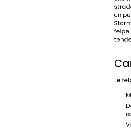
strad
un pu
Storm
felpe
tend
Car
Le fe
Ma
D
c
Ve