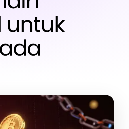
main
 untuk
pada