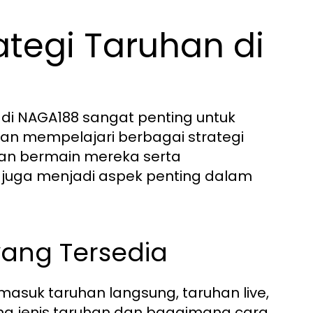
tegi Taruhan di
di NAGA188 sangat penting untuk
n mempelajari berbagai strategi
an bermain mereka serta
 juga menjadi aspek penting dalam
ang Tersedia
suk taruhan langsung, taruhan live,
ng jenis taruhan dan bagaimana cara